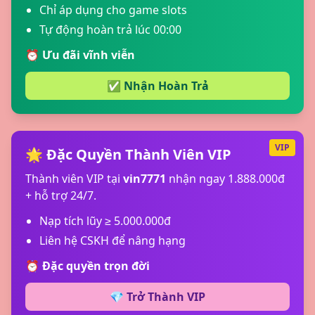
Chỉ áp dụng cho game slots
Tự động hoàn trả lúc 00:00
⏰ Ưu đãi vĩnh viễn
✅ Nhận Hoàn Trả
VIP
🌟 Đặc Quyền Thành Viên VIP
Thành viên VIP tại
vin7771
nhận ngay 1.888.000đ
+ hỗ trợ 24/7.
Nạp tích lũy ≥ 5.000.000đ
Liên hệ CSKH để nâng hạng
⏰ Đặc quyền trọn đời
💎 Trở Thành VIP