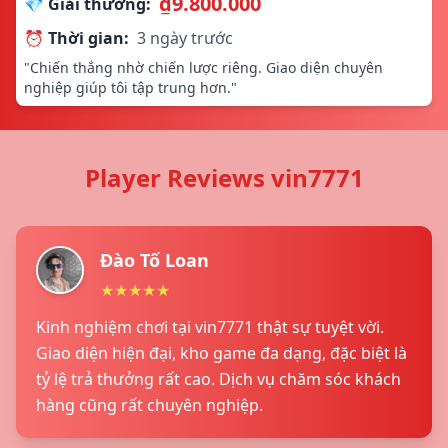
₫9.800.000
💎 Giải thưởng:
⏰ Thời gian:
3 ngày trước
"Chiến thắng nhờ chiến lược riêng. Giao diện chuyên
nghiệp giúp tôi tập trung hơn."
Player Reviews vin7771
Đào Tố Loan
★
★
★
★
★
Kinh nghiệm chơi tại vin7771 thật sự tuyệt vời.
Giao diện hiện đại, kho game đa dạng, đặc biệt là
tỷ lệ trả thưởng rất cao. Dịch vụ chăm sóc khách
hàng cũng rất chuyên nghiệp.