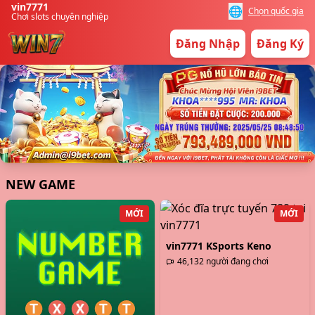
vin7771
🌐
Chọn quốc gia
Chơi slots chuyên nghiệp
Đăng Nhập
Đăng Ký
⚡
29/06/2026 Ma*** nhan hoan tra 600,000 VND 🔄
NEW GAME
MỚI
MỚI
vin7771 KSports Keno
46,132 người đang chơi