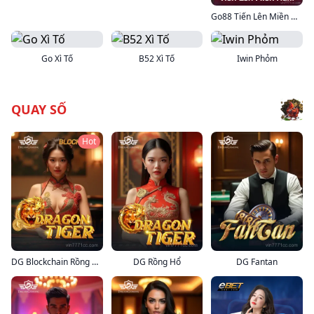
Go88 Tiến Lên Miền Nam
Go Xì Tố
B52 Xì Tố
Iwin Phỏm
QUAY SỐ
Hot
DG Blockchain Rồng Hổ
DG Rồng Hổ
DG Fantan