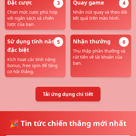
Đặt cược
Quay game
3
4
Chọn mức cược phù hợp
Nhấn nút quay và theo dõi
với ngân sách và chiến
kết quả trên màn hình.
lược của bạn.
Sử dụng tính năng
Nhận thưởng
5
6
đặc biệt
Thu thập phần thưởng và
rút tiền về tài khoản của
Kích hoạt các tính năng
bạn.
bonus, free spin để tăng
cơ hội thắng.
Tải ứng dụng chi tiết
🎉 Tin tức chiến thắng mới nhất