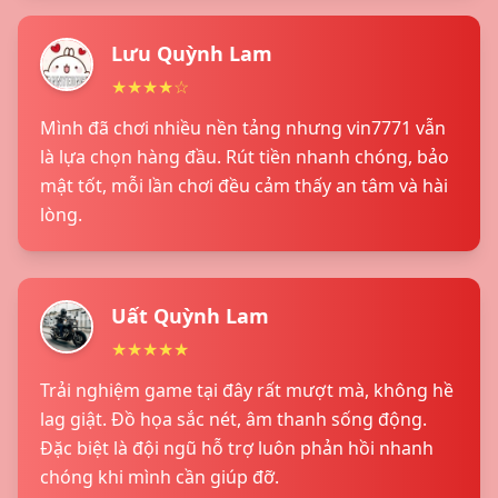
Lưu Quỳnh Lam
★
★
★
★
☆
Mình đã chơi nhiều nền tảng nhưng vin7771 vẫn
là lựa chọn hàng đầu. Rút tiền nhanh chóng, bảo
mật tốt, mỗi lần chơi đều cảm thấy an tâm và hài
lòng.
Uất Quỳnh Lam
★
★
★
★
★
Trải nghiệm game tại đây rất mượt mà, không hề
lag giật. Đồ họa sắc nét, âm thanh sống động.
Đặc biệt là đội ngũ hỗ trợ luôn phản hồi nhanh
chóng khi mình cần giúp đỡ.