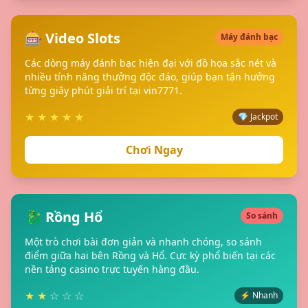
🎰 Video Slots
Máy đánh bạc
Các dòng máy đánh bạc hiện đại với đồ họa sắc nét và
nhiều tính năng thưởng độc đáo, giúp bạn tận hưởng
từng giây phút giải trí tại vin7771.
★
★
★
★
★
💎 Jackpot
Chơi Ngay
🐉 Rồng Hổ
So sánh
Một trò chơi bài đơn giản và nhanh chóng, so sánh
điểm giữa hai bên Rồng và Hổ. Cực kỳ phổ biến tại các
nền tảng casino trực tuyến hàng đầu.
★
★
☆
☆
☆
⚡ Nhanh