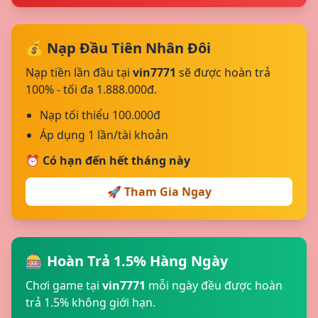
💰 Nạp Đầu Tiên Nhân Đôi
Nạp tiền lần đầu tại
vin7771
sẽ được hoàn trả
100% - tối đa 1.888.000đ.
Nạp tối thiểu 100.000đ
Áp dụng 1 lần/tài khoản
⏰ Có hạn đến hết tháng này
🚀 Tham Gia Ngay
🎰 Hoàn Trả 1.5% Hàng Ngày
Chơi game tại
vin7771
mỗi ngày đều được hoàn
trả 1.5% không giới hạn.