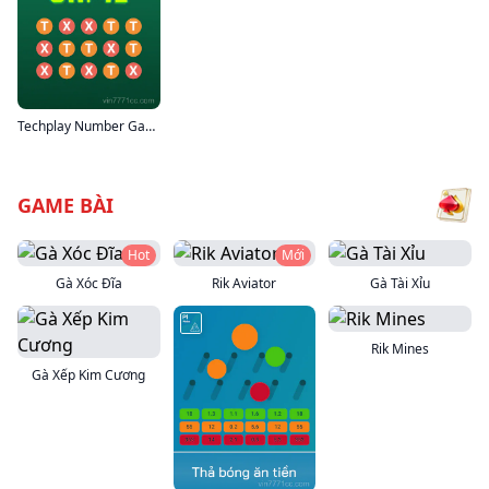
29/06/2026 NguyenVu*** rut tien thanh cong 7,850,000 V
29/06/2026 Die*** thang lon 11,300,000 VND 💰
Techplay Number Game
GAME BÀI
Hot
Mới
Gà Xóc Đĩa
Rik Aviator
Gà Tài Xỉu
Rik Mines
Gà Xếp Kim Cương