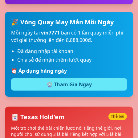
🎉 Vòng Quay May Mắn Mỗi Ngày
Mỗi ngày tại
vin7771
bạn có 1 lần quay miễn phí
với giải thưởng lên đến 8.888.000đ.
Đã đăng nhập tài khoản
Chia sẻ để nhận thêm lượt quay
⏰ Áp dụng hàng ngày
🎡 Tham Gia Ngay
🃏 Texas Hold'em
Thẻ bài
Một trò chơi thẻ bài chiến lược nổi tiếng thế giới, nơi
người chơi sử dụng 2 lá bài riêng kết hợp với 5 lá bài