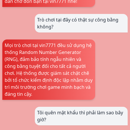
dẫn chờ đón bạn tại vin7771 nhé!
Trò chơi tại đây có thật sự công bằng
không?
Mọi trò chơi tại vin7771 đều sử dụng hệ
thống Random Number Generator
(RNG), đảm bảo tính ngẫu nhiên và
công bằng tuyệt đối cho tất cả người
chơi. Hệ thống được giám sát chặt chẽ
bởi tổ chức kiểm định độc lập nhằm duy
trì môi trường chơi game minh bạch và
đáng tin cậy.
Tôi quên mật khẩu thì phải làm sao bây
giờ?